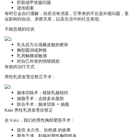
肝脏或甲状腺问题
遗传因素
有时它会自行缓解，但若没有消退，它带来的不仅是外观问题，更
会影响到自信、亲密关系，以及生活中的社交表现。
不能忽视的症状
乳头后方出现橡皮般的硬块
胸型圆润或肿胀
乳房触痛或敏感
对自己外形的情绪困扰
有效的治疗方式
：
男性乳房发育症矫正手术
：移除乳腺组织
腺体切除术
：去除多余脂肪
抽脂手术
：腺体切除
+
抽脂
联合手术
Kalo
男性乳房发育症矫正
在
Kalo
，我们的男性胸部塑形手术：
提供
的效果
永久性、自然感
塑造干净、利落的男性胸部线条