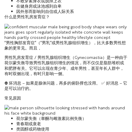
不敢穿紧身衣或脱掉上衣
在健身房或泳池感到自卑
因外形而影响到自信或人际关系
什么是男性乳房发育症？
“
男性胸部发育症
”
（
“
男乳
”
或男性乳腺组织增生），比大多数男性想
象的更常见。而且，
男性乳房发育症
/
男性乳腺组织增生（
Gynecomastia
）是一种由于
导致男性乳腺组织增生的情况，而不仅仅是脂肪堆积或
荷尔蒙失衡
和肥胖有关。它可以出现在青少年、成年男性，甚至年长人群中，
有时双侧出现，有时只影响一侧。
⛔
坏消息
–
如果是腺体问题，再多的俯卧撑也没用。
✅
好消息
–
它
是可以治疗的。
常见原因
荷尔蒙失衡（睾酮与雌激素比例失衡）
青春期或衰老
类固醇或药物使用