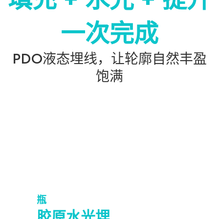
一次完成
PDO液态埋线，让轮廓自然丰盈
饱满
=
瓶
胶原水光埋