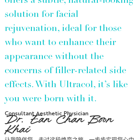
solution for facial
rejuvenation, ideal for those
who want to enhance their
appearance without the
concerns of filler-related side
effects. With Ultracol, it’s like
you were born with it.
Consultant Aesthetic Physician
Dr. Ean Chan Boon
Khai
让我陪伴您，走过这段焕变之旅，一步步实现您心中