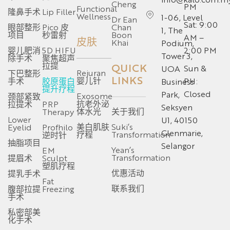
Cheng
PM
Functional
隆鼻手术
Lip Filler
Wellness
1-06, Level
Dr Ean
Sat: 9:00
眼部整形
Pico 皮
Chan
1, The
项目
秒雷射
Boon
AM –
皮肤
Khai
Podium,
婴儿肥消
5D HIFU
2:00 PM
Tower 3,
除手术
聚焦超声
拉提
QUICK
Sun &
UOA
Rejuran
下巴整形
LINKS
婴儿针
手术
胶原蛋白
PH:
Business
提升疗程
Closed
Park,
Exosome
颈部紧致
抗老外泌
拉提术
PRP
Seksyen
体水光
关于我们
Therapy
Lower
U1, 40150
美白肌肤
Suki’s
Eyelid
Profhilo
Glenmarie,
疗程
Transformation
逆时针
抽脂项目
Selangor
Yean’s
EM
Transformation
提眉术
Sculpt
塑肌疗程
优惠活动
提乳手术
Fat
联系我们
腹部拉提
Freezing
手术
私密部美
化手术