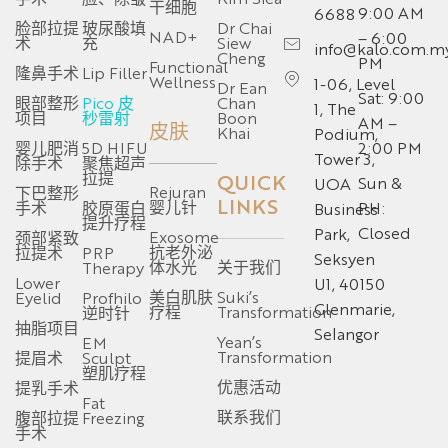
干细胞
9:00 AM
6688
脸部拉提
玻尿酸填
Dr Chai
NAD+
– 6:00
术
充
Siew
info@kalo.com.m
Cheng
PM
Functional
隆鼻手术
Lip Filler
Wellness
1-06, Level
Dr Ean
Sat: 9:00
眼部整形
Pico 皮
Chan
1, The
项目
秒雷射
Boon
AM –
皮肤
Khai
Podium,
婴儿肥消
5D HIFU
2:00 PM
Tower 3,
除手术
聚焦超声
拉提
QUICK
Sun &
UOA
Rejuran
下巴整形
LINKS
婴儿针
手术
胶原蛋白
PH:
Business
提升疗程
Closed
Park,
Exosome
颈部紧致
抗老外泌
拉提术
PRP
Seksyen
体水光
关于我们
Therapy
Lower
U1, 40150
美白肌肤
Suki’s
Eyelid
Profhilo
Glenmarie,
疗程
Transformation
逆时针
抽脂项目
Selangor
Yean’s
EM
Transformation
提眉术
Sculpt
塑肌疗程
优惠活动
提乳手术
Fat
联系我们
腹部拉提
Freezing
手术