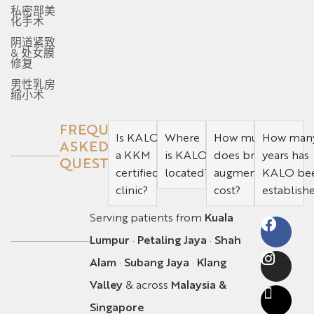
私密部美
化手术
阴道紧致
& 处女膜
修复
男性乳房
缩小术
FREQUENTLY
Is KALO
Where
How much
How man
ASKED
a KKM
is KALO
does breast
years has
QUESTION
certified
located?
augmentation
KALO be
clinic?
cost?
establish
Serving patients from
Kuala
Lumpur
·
Petaling Jaya
·
Shah
Alam
·
Subang Jaya
·
Klang
Valley
& across
Malaysia &
Singapore