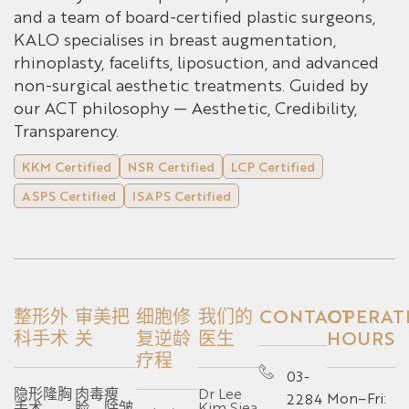
and a team of board-certified plastic surgeons,
KALO specialises in breast augmentation,
rhinoplasty, facelifts, liposuction, and advanced
non-surgical aesthetic treatments. Guided by
our ACT philosophy — Aesthetic, Credibility,
Transparency.
KKM Certified
NSR Certified
LCP Certified
ASPS Certified
ISAPS Certified
整形外
审美把
细胞修
我们的
CONTACT
OPERAT
科手术
关
复逆龄
医生
HOURS
疗程
03-
隐形隆胸
肉毒瘦
Dr Lee
Mon–Fri:
2284
手术
脸、除皱
Kim Siea